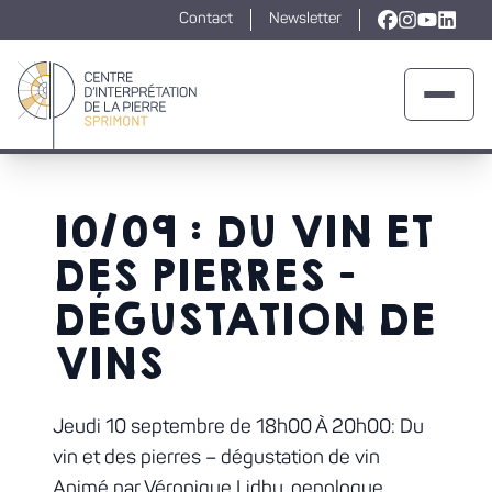
Contact
Newsletter
Lien vers la
Lien vers l
Lien ver
Lien v
Ouvrir 
Retour à la page d'accueil
10/09 : DU VIN ET
DES PIERRES –
DÉGUSTATION DE
VINS
Jeudi 10 septembre de 18h00 À 20h00: Du
vin et des pierres – dégustation de vin
Animé par Véronique Lidby, oenologue.