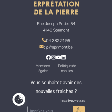
ERPRÉTATION
DE LA PIERRE
Rue Joseph Potier, 54
4140 Sprimont
04 382 21 95
cip@sprimont.be
Lien vers la page Facebook
Lien vers la page Instagram
Lien vers la chaine Youtube
Lien vers la page Linkedi
Mentions
Politique de
légales
cookies
Vous souhaitez avoir des
nouvelles fraiches ?
Inscrivez-vous
Paramètres de cookies