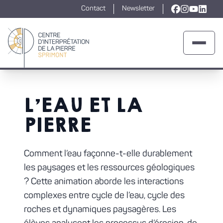
Contact
Newsletter
Lien vers la
Lien vers l
Lien ver
Lien v
Ouvrir 
Retour à la page d'accueil
L’EAU ET LA
PIERRE
Comment l’eau façonne-t-elle durablement
les paysages et les ressources géologiques
? Cette animation aborde les interactions
complexes entre cycle de l’eau, cycle des
roches et dynamiques paysagères. Les