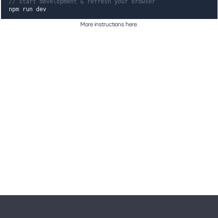
// start development & refresh your browser
npm run dev
More instructions here
.