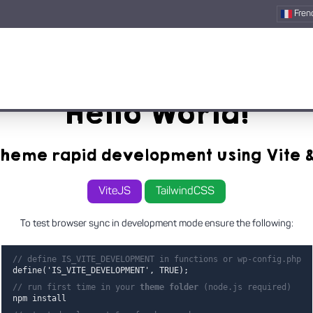
Fren
Hello World!
heme rapid development using Vite &
ViteJS
TailwindCSS
To test browser sync in development mode ensure the following:
// define IS_VITE_DEVELOPMENT in functions or wp-config.php
define('IS_VITE_DEVELOPMENT', TRUE);
// run first time in your
theme folder
(node.js required)
npm install