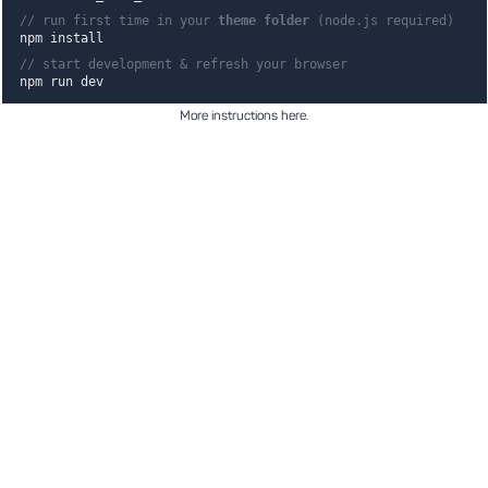
// run first time in your
theme folder
(node.js required)
npm install
// start development & refresh your browser
npm run dev
More instructions here
.