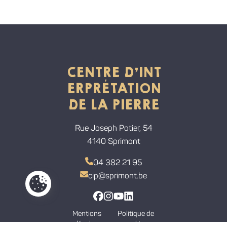
CENTRE D'INT
ERPRÉTATION
DE LA PIERRE
Rue Joseph Potier, 54
4140 Sprimont
04 382 21 95
cip@sprimont.be
Paramètres de cookies
Lien vers la page Facebook
Lien vers la page Instagram
Lien vers la chaine Youtube
Lien vers la page Linkedi
Mentions
Politique de
légales
cookies