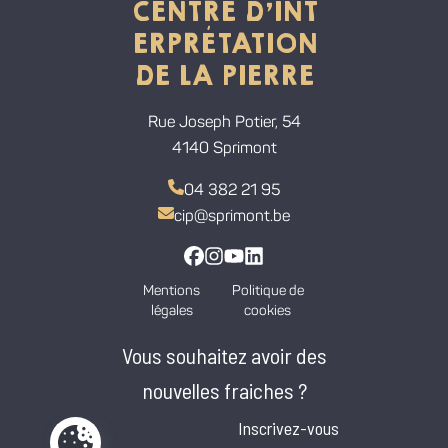
CENTRE D'INT
ERPRÉTATION
DE LA PIERRE
Rue Joseph Potier, 54
4140 Sprimont
04 382 21 95
cip@sprimont.be
Lien vers la page Facebook
Lien vers la page Instagram
Lien vers la chaine Youtube
Lien vers la page Linkedi
Mentions
Politique de
légales
cookies
Vous souhaitez avoir des
nouvelles fraiches ?
Inscrivez-vous