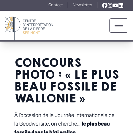
Contact
Newsletter
Lien vers la
Lien vers l
Lien ver
Lien v
Ouvrir 
Retour à la page d'accueil
CONCOURS
PHOTO : « LE PLUS
BEAU FOSSILE DE
WALLONIE »
À l’occasion de la Journée Internationale de
la Géodiversité, on cherche…
le plus beau
fossile dans le bâti wallon