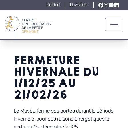
Contact
Newsletter
Lien vers la
Lien vers l
Lien ver
Lien v
Ouvrir 
Retour à la page d'accueil
FERMETURE
HIVERNALE DU
1/12/25 AU
21/02/26
Le Musée ferme ses portes durant la période
hivernale, pour des raisons énergétiques, à
partir du 1er décembre 2025.