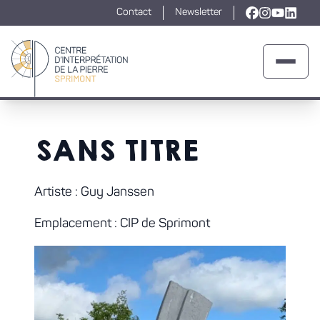
Contact
Newsletter
Lien vers la
Lien vers l
Lien ver
Lien v
Ouvrir 
Retour à la page d'accueil
SANS TITRE
Artiste : Guy Janssen
Emplacement : CIP de Sprimont