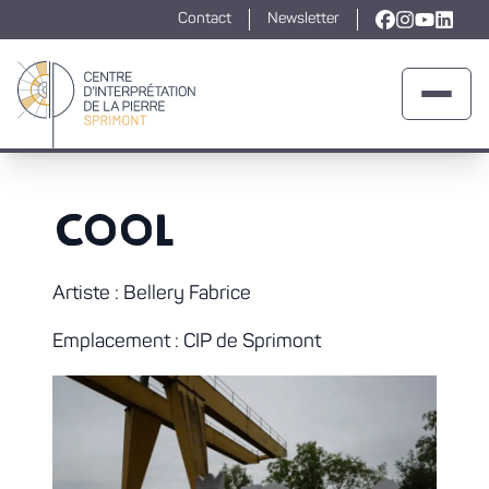
Contact
Newsletter
Lien vers la
Lien vers l
Lien ver
Lien v
Ouvrir 
Retour à la page d'accueil
COOL
Artiste : Bellery Fabrice
Emplacement : CIP de Sprimont