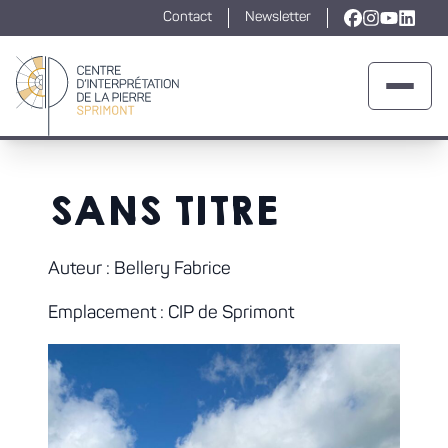
Contact
Newsletter
Lien vers la
Lien vers l
Lien ver
Lien v
Ouvrir 
Retour à la page d'accueil
SANS TITRE
Auteur : Bellery Fabrice
Emplacement : CIP de Sprimont