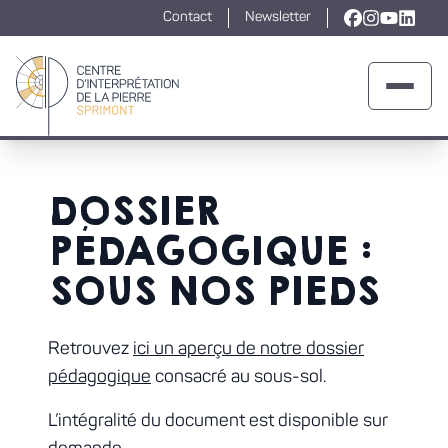
Contact
Newsletter
Lien vers la
Lien vers l
Lien ver
Lien v
Ouvrir 
Retour à la page d'accueil
DOSSIER
PÉDAGOGIQUE :
SOUS NOS PIEDS
Retrouvez
ici un aperçu de notre dossier
pédagogique
consacré au sous-sol.
L’intégralité du document est disponible sur