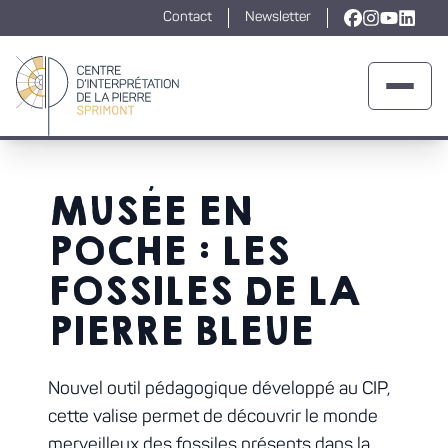
Contact
Newsletter
Lien vers la
Lien vers l
Lien ver
Lien v
Ouvrir 
Retour à la page d'accueil
MUSÉE EN
POCHE : LES
FOSSILES DE LA
PIERRE BLEUE
Nouvel outil pédagogique développé au CIP,
cette valise permet de découvrir le monde
merveilleux des fossiles présents dans la