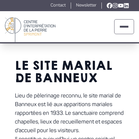
Contact
Newsletter
Lien vers la
Lien vers l
Lien ver
Lien v
Ouvrir 
Retour à la page d'accueil
LE SITE MARIAL
DE BANNEUX
Lieu de pèlerinage reconnu, le site marial de
Banneux est lié aux apparitions mariales
rapportées en 1933. Le sanctuaire comprend
chapelles, lieux de recueillement et espaces
d’accueil pour les visiteurs.