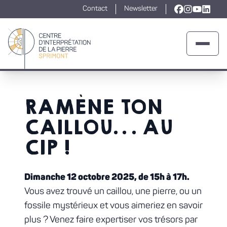
Contact
Newsletter
Lien vers la
Lien vers l
Lien ver
Lien v
Ouvrir 
Retour à la page d'accueil
RAMÈNE TON
CAILLOU… AU
CIP !
Dimanche 12 octobre 2025, de 15h à 17h.
Vous avez trouvé un caillou, une pierre, ou un
fossile mystérieux et vous aimeriez en savoir
plus ? Venez faire expertiser vos trésors par