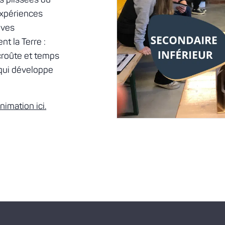
s plissées ou
expériences
èves
t la Terre :
croûte et temps
 qui développe
nimation ici.