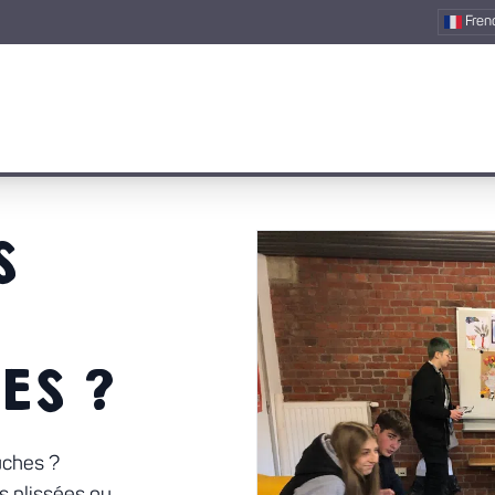
Fren
S
ES ?
uches ?